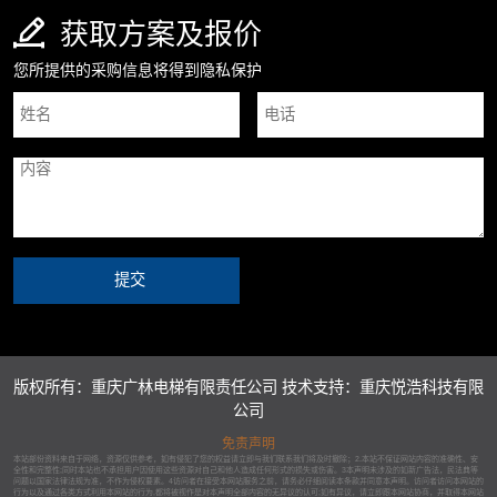
获取方案及报价
您所提供的采购信息将得到隐私保护
版权所有：重庆广林电梯有限责任公司 技术支持：重庆悦浩科技有限
公司
免责声明
本站部份资料来自于网络，资源仅供参考，如有侵犯了您的权益请立即与我们联系我们将及时撤除；2.本站不保证网站内容的准确性、安
全性和完整性;同时本站也不承担用户因使用这些资源对自己和他人造成任何形式的损失或伤害。3本声明未涉及的如新广告法，民法典等
问题以国家法律法规为准，不作为侵权要素。4访问者在接受本网站服务之前，请务必仔细阅读本条款并同意本声明。访问者访问本网站的
行为以及通过各类方式利用本网站的行为,都将被视作是对本声明全部内容的无异议的认可;如有异议，请立即跟本网站协商，并取得本网站